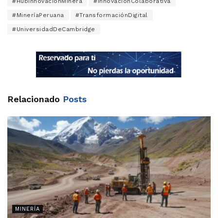
#HubInnovaciónMinera
#InnovaciónColaborativa
#MineríaPeruana
#TransformaciónDigital
#UniversidadDeCambridge
Relacionado
Posts
MINERÍA