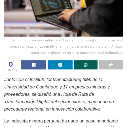
Technician oversees industry 4.0 system, managing robotic arms and
conveyor belts on assembly line in smart manufacturing plant. African
american engineer integrating innovation and technology.
0
SHARES
Junto con el Institute for Manufacturing (IfM) de la
Universidad de Cambridge y 17 empresas mineras y
proveedores, se diseñó una Hoja de Ruta de
Transformación Digital del sector minero, marcando un
precedente regional en innovación colaborativa.
La industria minera peruana ha dado un paso importante