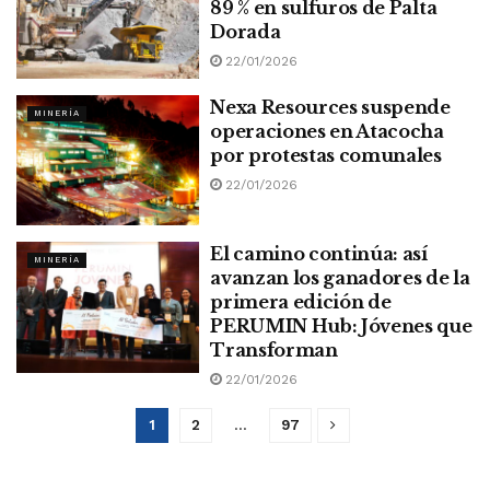
89 % en sulfuros de Palta
Dorada
22/01/2026
Nexa Resources suspende
MINERÍA
operaciones en Atacocha
por protestas comunales
22/01/2026
El camino continúa: así
MINERÍA
avanzan los ganadores de la
primera edición de
PERUMIN Hub: Jóvenes que
Transforman
22/01/2026
1
2
…
97