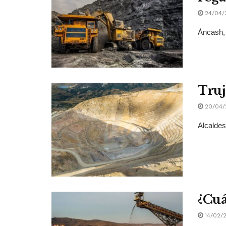
24/04/
Áncash, 
Truj
20/04/
Alcaldes
¿Cuá
14/02/