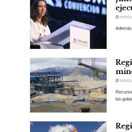
ejec
21/11/2
Además, 
Regi
mine
12/11/2
Recursos
los gobie
Regi