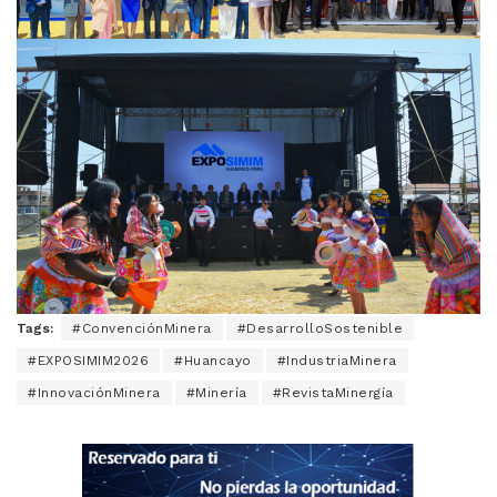
Tags:
#ConvenciónMinera
#DesarrolloSostenible
#EXPOSIMIM2026
#Huancayo
#IndustriaMinera
#InnovaciónMinera
#Minería
#RevistaMinergía