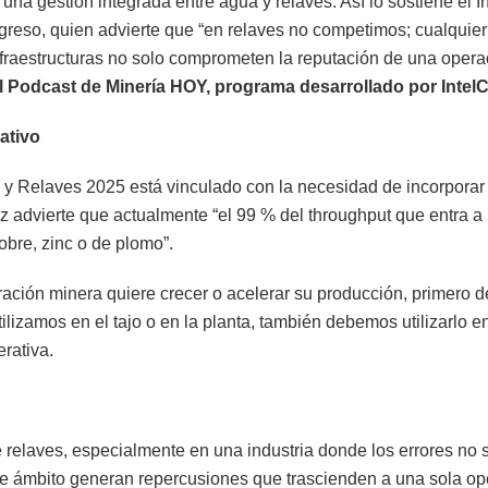
una gestión integrada entre agua y relaves. Así lo sostiene el 
reso, quien advierte que “en relaves no competimos; cualquier f
fraestructuras no solo comprometen la reputación de una operac
el Podcast de Minería HOY, programa desarrollado por IntelC
ativo
 Relaves 2025 está vinculado con la necesidad de incorporar i
z advierte que actualmente “el 99 % del throughput que entra a 
obre, zinc o de plomo”.
eración minera quiere crecer o acelerar su producción, primero 
lizamos en el tajo o en la planta, también debemos utilizarlo e
rativa.
 relaves, especialmente en una industria donde los errores no s
este ámbito generan repercusiones que trascienden a una sola o