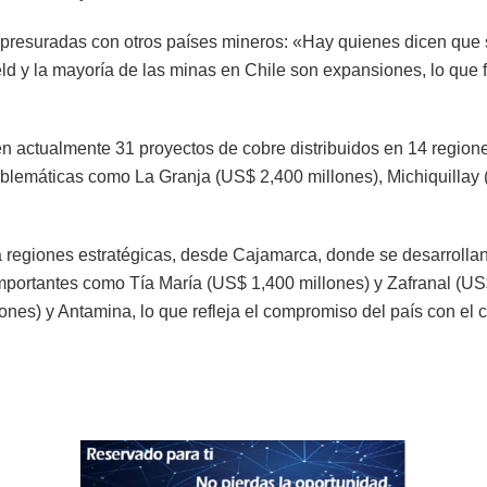
s apresuradas con otros países mineros: «Hay quienes dicen qu
d y la mayoría de las minas en Chile son expansiones, lo que fac
sten actualmente 31 proyectos de cobre distribuidos en 14 regio
mblemáticas como La Granja (US$ 2,400 millones), Michiquillay 
a regiones estratégicas, desde Cajamarca, donde se desarrollan
mportantes como Tía María (US$ 1,400 millones) y Zafranal (US$
s) y Antamina, lo que refleja el compromiso del país con el cr