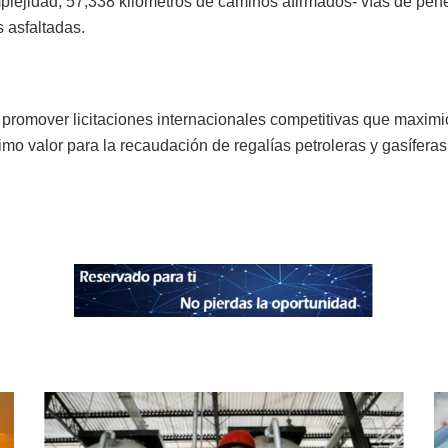
plejidad; 57,338 kilómetros de caminos afirmados- vías de pen
s asfaltadas.
promover licitaciones internacionales competitivas que maximic
mo valor para la recaudación de regalías petroleras y gasífera