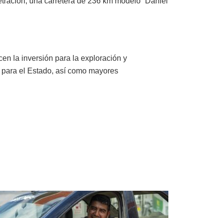
etración; una carretera de 236 km modelo “Daniel
en la inversión para la exploración y
s para el Estado, así como mayores