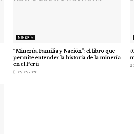
MINERÍA
“Minería, Familia y Nación”: el libro que
¿
n
permite entender la historia de la minería
m
en el Perú
02/02/2026