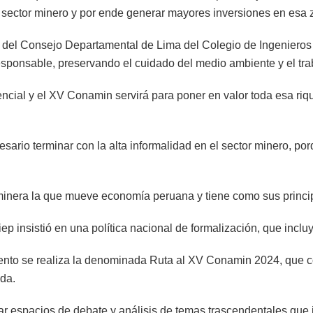
sector minero y por ende generar mayores inversiones en esa z
el Consejo Departamental de Lima del Colegio de Ingenieros de
 responsable, preservando el cuidado del medio ambiente y el tr
encial y el XV Conamin servirá para poner en valor toda esa ri
esario terminar con la alta informalidad en el sector minero, p
minera la que mueve economía peruana y tiene como sus princip
p insistió en una política nacional de formalización, que incluya
ento se realiza la denominada Ruta al XV Conamin 2024, que co
ada.
r espacios de debate y análisis de temas trascendentales que i