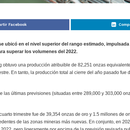
rtir Facebook
Compa
e ubicó en el nivel superior del rango estimado, impulsada
ara superar los volumenes del 2022.
ng obtuvo una producción atribuible de 82,251 onzas equivalent
mestre. En tanto, la producción total al cierre del año pasado f
de las últimas previsiones (situadas entre 289,000 y 303,000 o
uarto trimestre fue de 39,354 onzas de oro y 1.5 millones de o
ocedentes de las zonas mineras más nuevas. En conjunto, en 20
 2022, pero ligeramente por encima de la previsión revisada pu