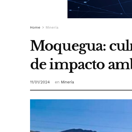
Home
Minería
Moquegua: culm
de impacto amb
11/01/2024
en
Minería