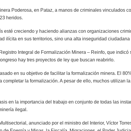
inera Poderosa, en Pataz, a manos de criminales vinculados co
 23 heridos.
aís esté creciendo y haciendo alianzas con organizaciones crimi
d ilícita en sus territorios, sino una alta inseguridad ciudadana
l Registro Integral de Formalización Minera – Reinfo, que indic
 Congreso hay tres proyectos de ley que buscan reabrirlo.
ado en su objetivo de facilitar la formalización minera. El 80% 
 completar la formalización. A pesar de ello, muchos utilizan l
fasis en la importancia del trabajo en conjunto de todas las inst
inería ilegal.
ultisectorial, anunciado por el ministro del Interior, Víctor Torr
rio de Energía y Minas, la Fiscalía, Migraciones, el Poder Judicia