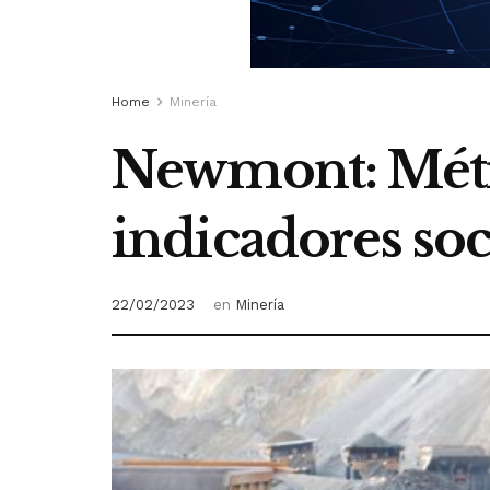
Home
Minería
Newmont: Métr
indicadores so
22/02/2023
en
Minería