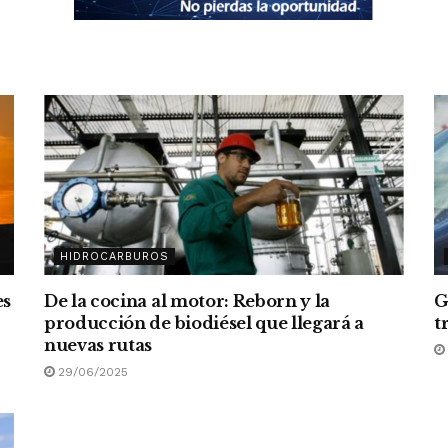
HIDROCARBUROS
es
De la cocina al motor: Reborn y la
G
producción de biodiésel que llegará a
t
nuevas rutas
29/06/2025