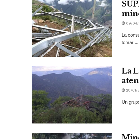
SUPE
mine
09/04/
La consu
tomar ...
La L
aten
28/01/
Un grupo
Mine