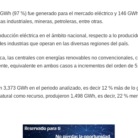
109 GWh (97 %) fue generado para el mercado eléctrico y 146 GW
s industriales, mineras, petroleras, entre otras.
ción eléctrica en el ámbito nacional, respecto a lo producido a
es industrias que operan en las diversas regiones del país.
ica, las centrales con energías renovables no convencionales, c
e, equivalente en ambos casos a incrementos del orden de 51
on 3,373 GWh en el periodo analizado, es decir 12 % más de lo 
natural como recurso, produjeron 1,498 GWh, es decir, 22 % me