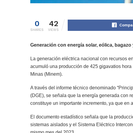
0
42
Compar
SHARES
VIEWS
Generación con energía solar, eólica, bagazo 
La generación eléctrica nacional con recursos en
acumuló una producción de 425 gigavatios hora (G
Minas (Minem).
A través del informe técnico denominado “Principa
(DGE), se señala que la energía generada con re
constituye un importante incremento, ya que en a
El documento estadístico señala que la producció
sistemas aislados y el Sistema Eléctrico Interc
mismo mes del 2023.