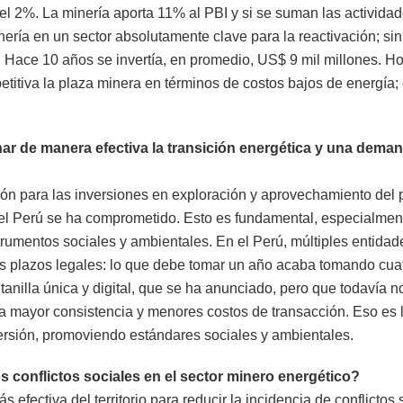
del 2%. La minería aporta 11% al PBI y si se suman las activida
nería en un sector absolutamente clave para la reactivación; s
 Hace 10 años se invertía, en promedio, US$ 9 mil millones. Hoy 
itiva la plaza minera en términos de costos bajos de energía; e
r de manera efectiva la transición energética y una deman
ión para las inversiones en exploración y aprovechamiento del po
 el Perú se ha comprometido. Esto es fundamental, especialment
trumentos sociales y ambientales. En el Perú, múltiples entida
os plazos legales: lo que debe tomar un año acaba tomando cuat
anilla única y digital, que se ha anunciado, pero que todavía n
 mayor consistencia y menores costos de transacción. Eso es lo
versión, promoviendo estándares sociales y ambientales.
s conflictos sociales en el sector minero energético?
fectiva del territorio para reducir la incidencia de conflictos s