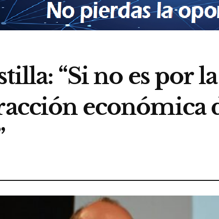
illa: “Si no es por l
tracción económica 
”