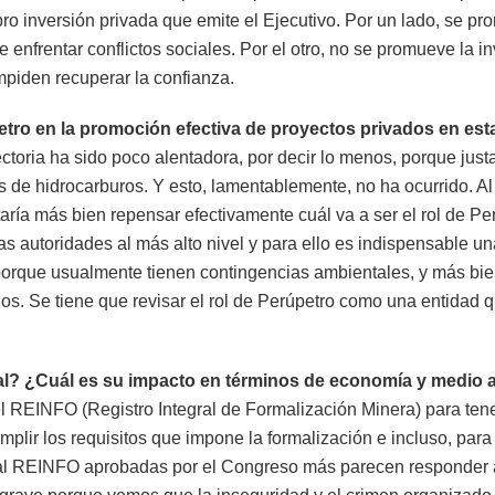
o inversión privada que emite el Ejecutivo. Por un lado, se pro
 enfrentar conflictos sociales. Por el otro, no se promueve la in
mpiden recuperar la confianza.
ro en la promoción efectiva de proyectos privados en esta
toria ha sido poco alentadora, por decir lo menos, porque justa
s de hidrocarburos. Y esto, lamentablemente, no ha ocurrido. Al 
taría más bien repensar efectivamente cuál va a ser el rol de P
s autoridades al más alto nivel y para ello es indispensable un
porque usualmente tienen contingencias ambientales, y más bien 
s. Se tiene que revisar el rol de Perúpetro como una entidad 
gal? ¿Cuál es su impacto en términos de economía y medio
REINFO (Registro Integral de Formalización Minera) para tener 
lir los requisitos que impone la formalización e incluso, para
al REINFO aprobadas por el Congreso más parecen responder a 