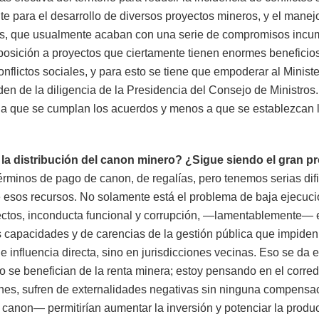
e para el desarrollo de diversos proyectos mineros, y el manejo 
s, que usualmente acaban con una serie de compromisos incum
posición a proyectos que ciertamente tienen enormes beneficios
onflictos sociales, y para esto se tiene que empoderar al Minist
n de la diligencia de la Presidencia del Consejo de Ministros.
e a que se cumplan los acuerdos y menos a que se establezcan 
 la distribución del canon minero? ¿Sigue siendo el gran p
rminos de pago de canon, de regalías, pero tenemos serias difi
 esos recursos. No solamente está el problema de baja ejecució
oyectos, inconducta funcional y corrupción, —lamentablemente—
 capacidades y de carencias de la gestión pública que impide
e influencia directa, sino en jurisdicciones vecinas. Eso se da
 se benefician de la renta minera; estoy pensando en el corred
ones, sufren de externalidades negativas sin ninguna compensa
 del canon— permitirían aumentar la inversión y potenciar la pr