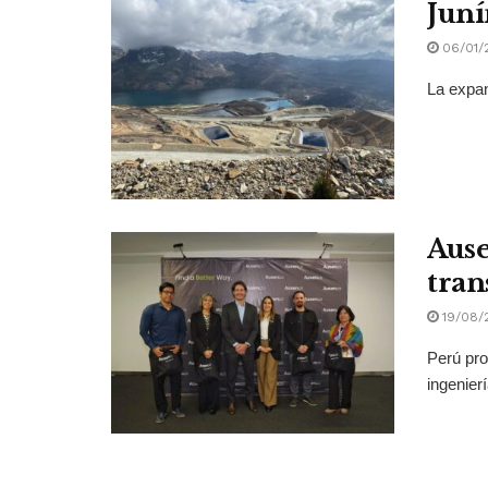
Juní
06/01/
La expan
Ause
tran
19/08/
Perú pro
ingenier