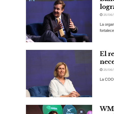
logr
25/06/
La organ
fortalecer
El r
nece
25/06/
La COO d
WMC 