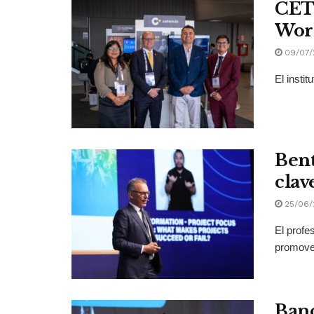
CETE
Wor
09/07/
El insti
Bent
clav
25/06/
El profe
promover
Banc