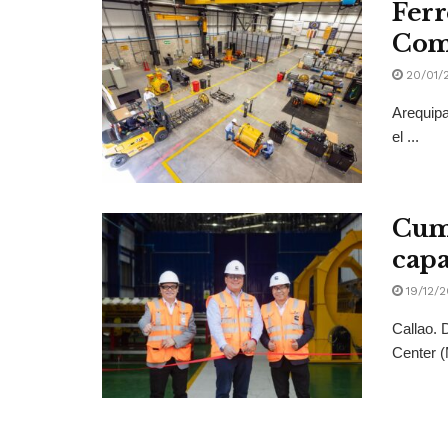
Ferr
Com
20/01/
Arequipa
el ...
Cumm
capa
19/12/
Callao. 
Center (