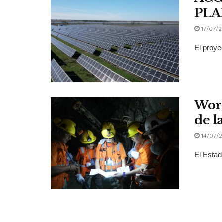
PLA
17/07/
El proye
Worl
de l
14/07/
El Estad