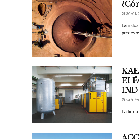
¿Cóm
30/01/
La indus
procesos
KAE
ELÉ
IND
24/11/2
La firma
ACC