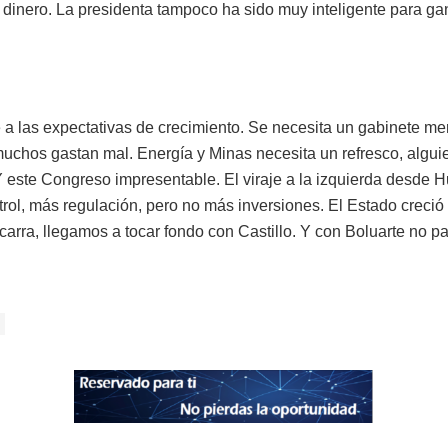
á dinero. La presidenta tampoco ha sido muy inteligente para gan
a las expectativas de crecimiento. Se necesita un gabinete meri
muchos gastan mal. Energía y Minas necesita un refresco, algui
r. Y este Congreso impresentable. El viraje a la izquierda desde
rol, más regulación, pero no más inversiones. El Estado creci
carra, llegamos a tocar fondo con Castillo. Y con Boluarte no p