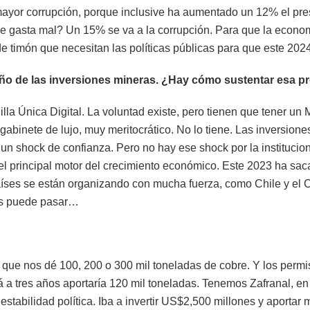
la mayor corrupción, porque inclusive ha aumentado un 12% el pr
e gasta mal? Un 15% se va a la corrupción. Para que la econom
e timón que necesitan las políticas públicas para que este 202
 año de las inversiones mineras. ¿Hay cómo sustentar esa 
illa Única Digital. La voluntad existe, pero tienen que tener un
gabinete de lujo, muy meritocrático. No lo tiene. Las inversione
un shock de confianza. Pero no hay ese shock por la institucion
el principal motor del crecimiento económico. Este 2023 ha sacad
países se están organizando con mucha fuerza, como Chile y el
os puede pasar…
ue nos dé 100, 200 o 300 mil toneladas de cobre. Y los permi
á a tres años aportaría 120 mil toneladas. Tenemos Zafranal, 
nestabilidad política. Iba a invertir US$2,500 millones y aportar