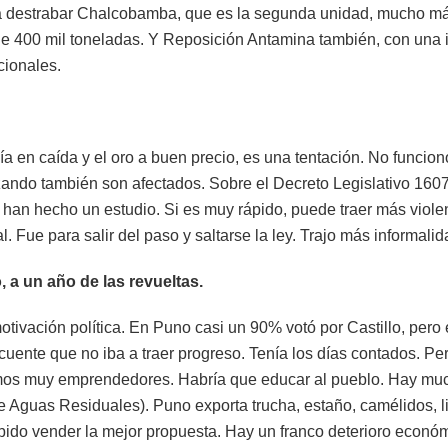
a destrabar Chalcobamba, que es la segunda unidad, mucho m
e 400 mil toneladas. Y Reposición Antamina también, con una 
cionales.
 en caída y el oro a buen precio, es una tentación. No funcion
ando también son afectados. Sobre el Decreto Legislativo 1607, 
 han hecho un estudio. Si es muy rápido, puede traer más violenc
 Fue para salir del paso y saltarse la ley. Trajo más informalid
 a un año de las revueltas.
otivación política. En Puno casi un 90% votó por Castillo, pero 
cuente que no iba a traer progreso. Tenía los días contados. P
omos muy emprendedores. Habría que educar al pueblo. Hay m
Aguas Residuales). Puno exporta trucha, estaño, camélidos, lit
n sabido vender la mejor propuesta. Hay un franco deterioro econ